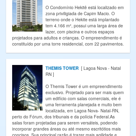
O Condomínio Hekitê está localizado em
zona priviligiada de Capim Macio. O
terreno onde o Hekite está implantado
tem 4.166 m², possui uma larga área de
lazer, com piscina e outros espaços
projetados para adultos e crianças. O empreendimento é
constituído por uma torre residencial, com 22 pavimentos.
THEMIS TOWER
[ Lagoa Nova - Natal
RN ]
O Themis Tower é um empreendimento
exclusivo. Projetado para ser mais quem
um edifício com salas comerciais, ele é
uma ferramenta planejada e muito bem
localizada, em Lagoa Nova- Natal-RN,
perto do Fórum, dos tribunais e da polícia Federal.As
salas foram projetadas para serem versáteis, podendo
incorporar grandes áreas ou até mesmo escritótios mais
concisos. Sua principal razão é trazer mais agilidade e