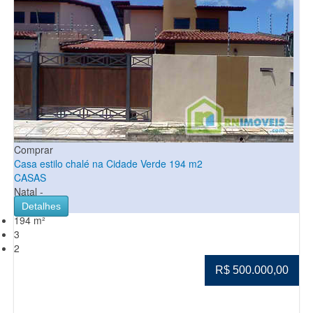
Comprar
Casa estilo chalé na Cidade Verde 194 m2
CASAS
Natal -
Detalhes
194 m²
3
2
R$ 500.000,00