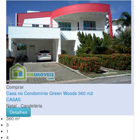
Comprar
Casa no Condomínio Green Woods 360 m2
CASAS
Natal - Candelária
Detalhes
360 m²
3
1
4