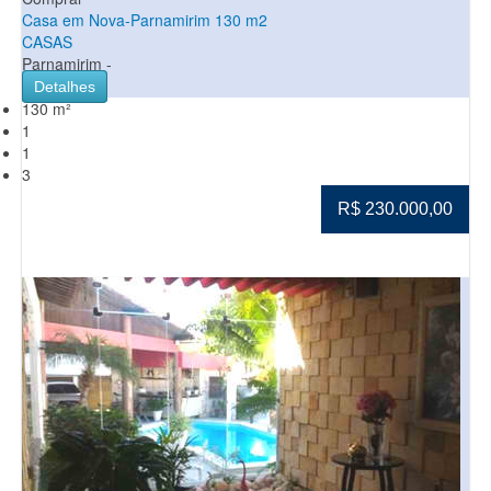
Casa em Nova-Parnamirim 130 m2
CASAS
Parnamirim -
Detalhes
130 m²
1
1
3
R$ 230.000,00