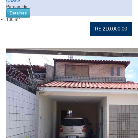
CASAS
Parnamirim -
Detalhes
130 m²
R$ 210.000,00