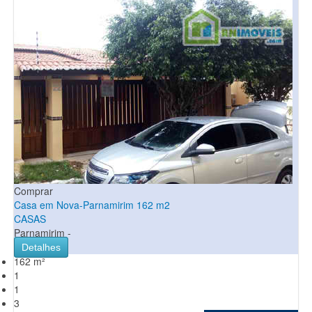
Comprar
Casa em Nova-Parnamirim 162 m2
CASAS
Parnamirim -
Detalhes
162 m²
1
1
3