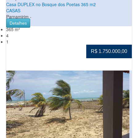
Casa DUPLEX no Bosque dos Poetas 365 m2
CASAS
Parnamirim -
Detalhes
365 m²
4
1
R$ 1.750.000,00