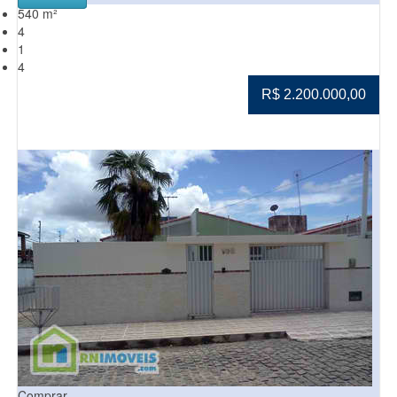
540 m²
4
1
4
R$ 2.200.000,00
Comprar