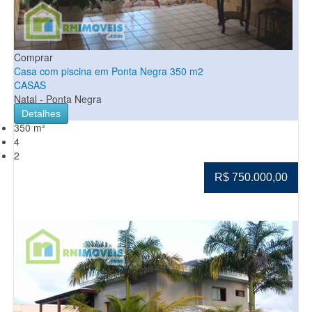
Comprar
Casa com piscina em Ponta Negra 350 m2
CASAS
Natal - Ponta Negra
Detalhes
350 m²
4
2
R$ 750.000,00