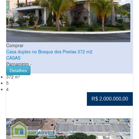
Comprar
Casa duplex no Bosque dos Poetas 372 m2
CASAS
Parnamirim -
Detalhes
372 m²
5
4
R$ 2.000.000,00