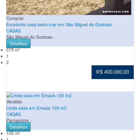
Comprar
Excelente casa beira-mar em São Miguel do Gostoso
CASAS
São Miguel do Gostoso -
Detalhes
375 m²
1
2
R$ 400.000,00
Vendido
Linda casa em Emaús 105 m2
CASAS
Parnamirim -
Detalhes
105 m²
1