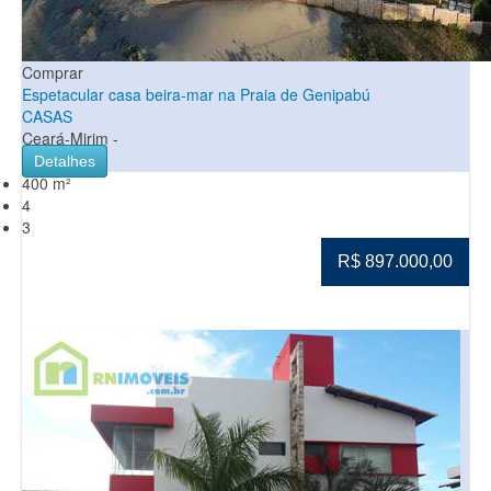
Comprar
Espetacular casa beira-mar na Praia de Genipabú
CASAS
Ceará-Mirim -
Detalhes
400 m²
4
3
R$ 897.000,00