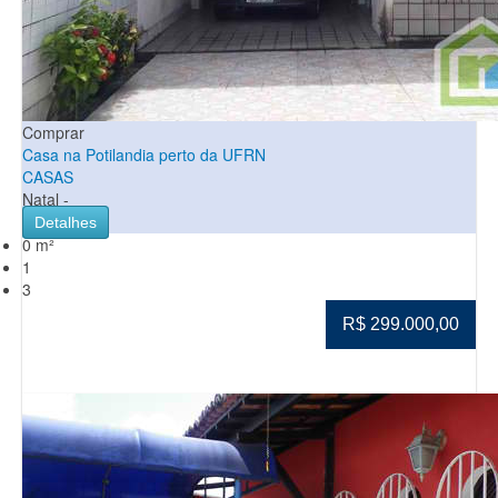
Comprar
Casa na Potilandia perto da UFRN
CASAS
Natal -
Detalhes
0 m²
1
3
R$ 299.000,00