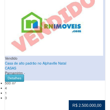
Vendido
Casa de alto padrão no Alphaville Natal
CASAS
Parnamirim -
Detalhes
500 m²
4
1
3
R$ 2.500.000,00