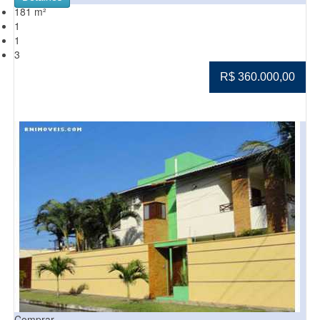
181 m²
1
1
3
R$ 360.000,00
Comprar