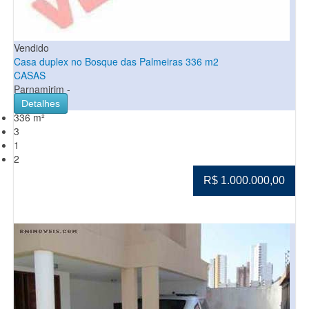
Vendido
Casa duplex no Bosque das Palmeiras 336 m2
CASAS
Parnamirim -
Detalhes
336 m²
3
1
2
R$ 1.000.000,00