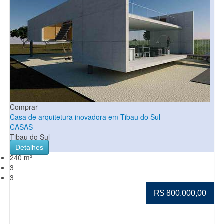
Comprar
Casa de arquitetura inovadora em Tibau do Sul
CASAS
Tibau do Sul -
Detalhes
240 m²
3
3
R$ 800.000,00