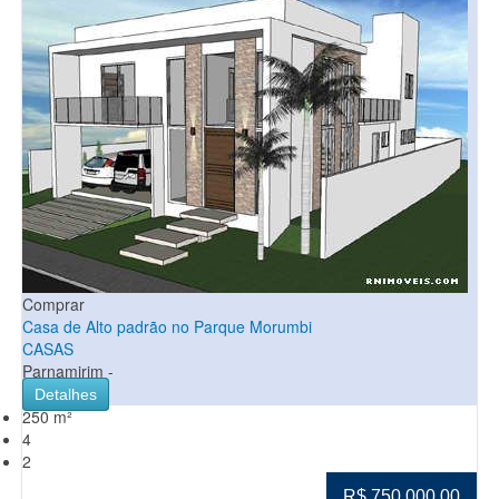
Comprar
Casa de Alto padrão no Parque Morumbi
CASAS
Parnamirim -
Detalhes
250 m²
4
2
R$ 750.000,00