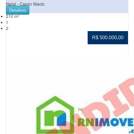
Natal - Capim Macio
Detalhes
210 m²
1
2
R$ 500.000,00