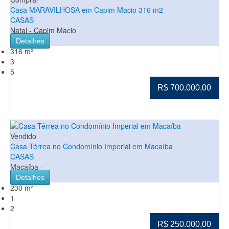
Casa MARAVILHOSA em Capim Macio 316 m2
CASAS
Natal - Capim Macio
Detalhes
316 m²
3
5
R$ 700.000,00
Vendido
Casa Térrea no Condomínio Imperial em Macaíba
CASAS
Macaíba -
Detalhes
230 m²
1
2
R$ 250.000,00