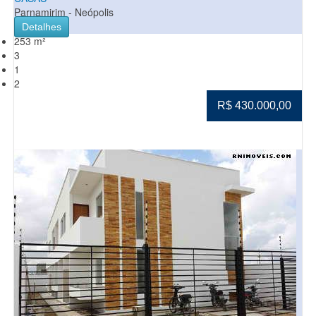
Parnamirim - Neópolis
Detalhes
253 m²
3
1
2
R$ 430.000,00