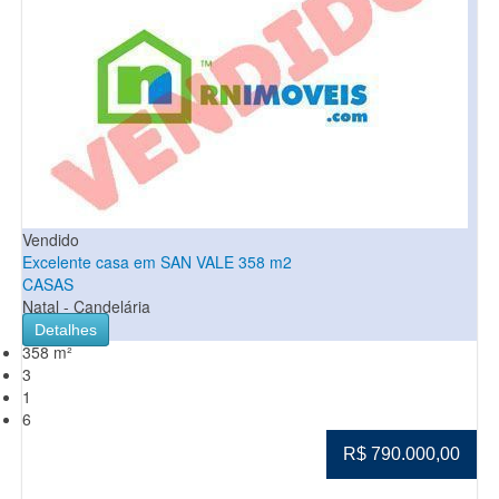
Vendido
Excelente casa em SAN VALE 358 m2
CASAS
Natal - Candelária
Detalhes
358 m²
3
1
6
R$ 790.000,00