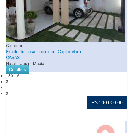
Comprar
Excelente Casa Duplex em Capim Macio
CASAS
Natal - Capim Macio
Detalhes
180 m²
3
1
2
R$ 540.000,00