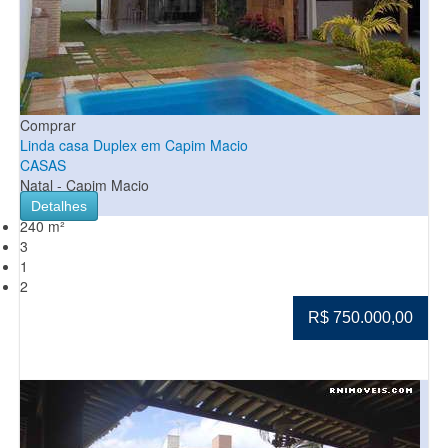
Comprar
Linda casa Duplex em Capim Macio
CASAS
Natal - Capim Macio
Detalhes
240 m²
3
1
2
R$ 750.000,00