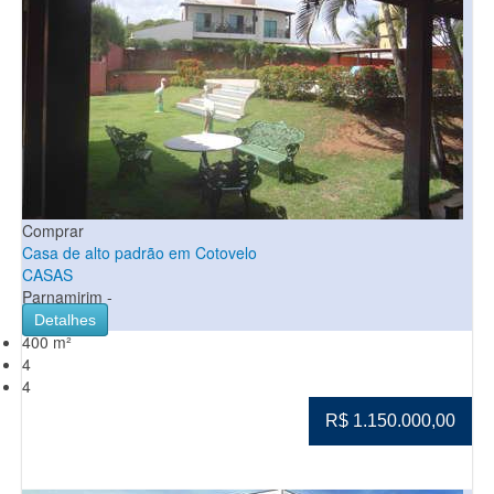
Comprar
Casa de alto padrão em Cotovelo
CASAS
Parnamirim -
Detalhes
400 m²
4
4
R$ 1.150.000,00