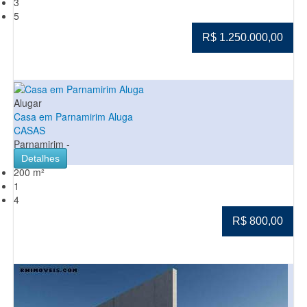
3
5
R$ 1.250.000,00
Alugar
Casa em Parnamirim Aluga
CASAS
Parnamirim -
Detalhes
200 m²
1
4
R$ 800,00