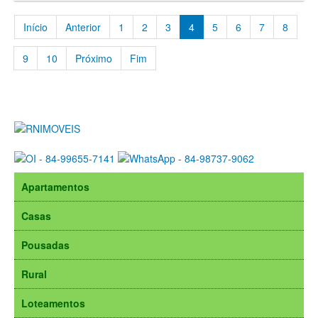
Início
Anterior
1
2
3
4
5
6
7
8
9
10
Próximo
Fim
Apartamentos
Casas
Pousadas
Rural
Loteamentos