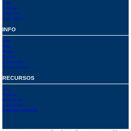
Todos
Em Natal
Litoral Sul
Litoral Norte
INFO
Sobre
Praias
Mapas
Notícias
Construtoras
Projetos Urbanos
RECURSOS
Início
Glossário
Mapa do Site
Ligações Web
Pesquisa Avançada