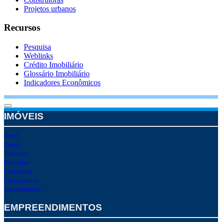
Projetos urbanos
Recursos
Pesquisa
Weblinks
Crédito Imobiliário
Glossário Imobiliário
Indicadores Econômicos
IMÓVEIS
Rural
Casas
Terrenos
Pousadas
Comercial
Loteamentos
Apartamentos
EMPREENDIMENTOS