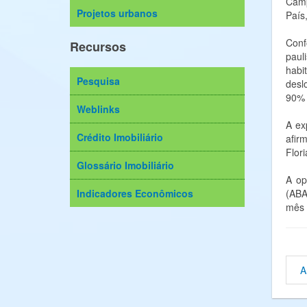
Camp
Projetos urbanos
País,
Conf
Recursos
paul
habi
Pesquisa
desl
90% 
Weblinks
A ex
Crédito Imobiliário
afir
Flori
Glossário Imobiliário
A op
Indicadores Econômicos
(ABA
mês 
A