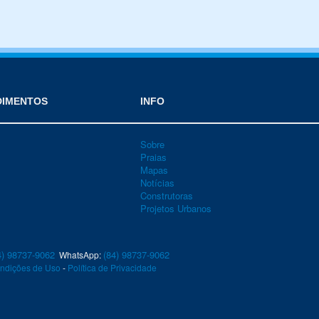
DIMENTOS
INFO
Sobre
Praias
Mapas
Notícias
Construtoras
Projetos Urbanos
4) 98737-9062
(84) 98737-9062
WhatsApp:
ndições de Uso
-
Política de Privacidade