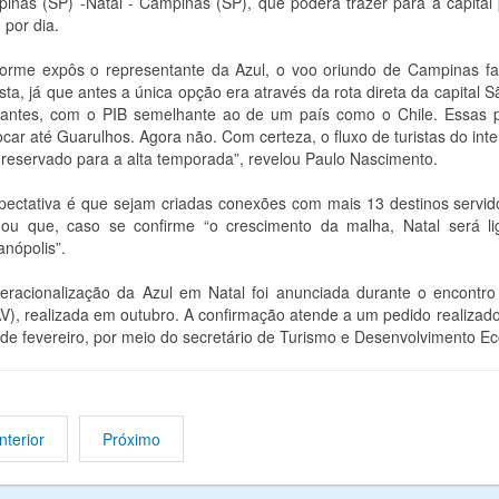
inas (SP) -Natal - Campinas (SP), que poderá trazer para a capital
 por dia.
orme expôs o representante da Azul, o voo oriundo de Campinas facil
ista, já que antes a única opção era através da rota direta da capital
tantes, com o PIB semelhante ao de um país como o Chile. Essas pe
ocar até Guarulhos. Agora não. Com certeza, o fluxo de turistas do in
reservado para a alta temporada”, revelou Paulo Nascimento.
pectativa é que sejam criadas conexões com mais 13 destinos servido
mou que, caso se confirme “o crescimento da malha, Natal será l
anópolis”.
eracionalização da Azul em Natal foi anunciada durante o encontro
V), realizada em outubro. A confirmação atende a um pedido realizado 
de fevereiro, por meio do secretário de Turismo e Desenvolvimento Ec
nterior
Próximo