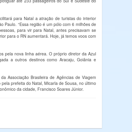
 potiguar até 233 passageiros do Sul e Sudeste do
itará para Natal a atração de turistas do interior
 São Paulo. “Essa região é um pólo com 6 milhões de
ssoas, para vir para Natal, antes precisavam se
terior para o RN aumentará. Hoje, já temos voos com
s pela nova linha aérea. O próprio diretor da Azul
igada a outros destinos como Aracaju, Goiânia e
 da Associação Brasileira de Agências de Viagem
pela prefeita do Natal, Micarla de Sousa, no último
onômico da cidade, Francisco Soares Júnior.