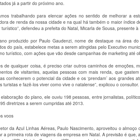
ltados já a partir do próximo ano.
amos trabalhando para elencar ações no sentido de melhorar a estr
dora de renda da nossa cidade e na qual há também o maior índice de
r turístico”, defendeu a prefeita do Natal, Micarla de Sousa, presente à
ano produzido por Paulo Gaudenzi, nome de destaque na área do 
dos do país, estabelece metas a serem atingidas pelo Executivo munic
ino turístico, com ações que vão desde campanhas de marketing até ob
es de qualquer coisa, é preciso criar outros caminhos de emoções, m
entos de visitantes, aquelas pessoas com mais renda, que gastem
stas conhecerem o potencial da cidade e os ‘prendam’ aos grandes at
 turistas e fazê-los viver como vive o natalense”, explicou o consultor.
 elaboração do plano, ele ouviu 198 pessoas, entre jornalistas, políti
 95 diretrizes a serem cumpridas até 2013.
s voos
retor da Azul Linhas Aéreas, Paulo Nascimento, aproveitou o almoço 
ar a primeira rota de viagens da empresa em Natal. A previsão é que, a