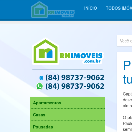
INÍCIO
TODOS IMÓV
Você 
P
t
Capt
dese
Apartamentos
almo
Casas
O pl
Paul
Pousadas
semi