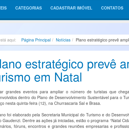
EIS
CATEGORIAS
CADASTRAR IMÓVEL
CONTATOS
está aqui:
Página Principal
Notícias
Plano estratégico prevê amp
lano estratégico prevê 
urismo em Natal
ar grandes eventos para ampliar o número de turistas que che
nvolvidos dentro do Plano de Desenvolvimento Sustentável para o Tu
ço nesta quinta-feira (12), na Churrascaria Sal e Brasa.
ano foi elaborado pela Secretaria Municipal do Turismo e do Desenvo
o Gaudenzi. Dentre as ações já iniciadas, estão o programa “Natal C
nários, fóruns, encontros e grandes reuniões empresarias e profissi