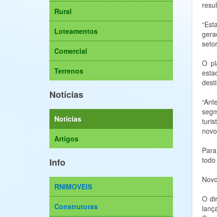
resu
Rural
“Est
Loteamentos
gera
seto
Comercial
O pl
Terrenos
esta
dest
Notícias
“Ant
segm
Notícias
turi
novos
Artigos
Para
todo
Info
Novo
RNIMOVEIS
O di
Construtoras
lanç