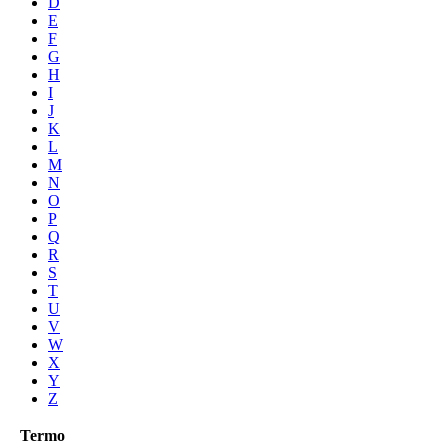
D
E
F
G
H
I
J
K
L
M
N
O
P
Q
R
S
T
U
V
W
X
Y
Z
Termo