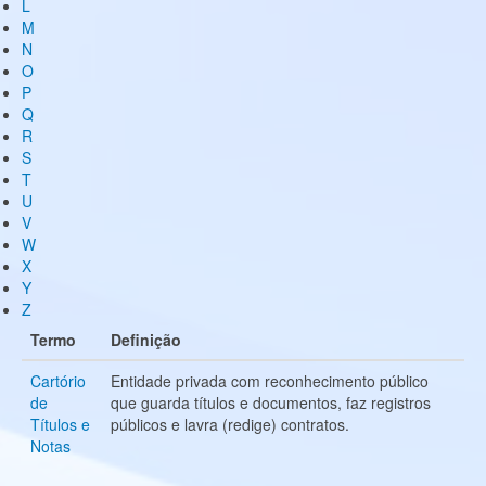
L
M
N
O
P
Q
R
S
T
U
V
W
X
Y
Z
Termo
Definição
Cartório
Entidade privada com reconhecimento público
de
que guarda títulos e documentos, faz registros
Títulos e
públicos e lavra (redige) contratos.
Notas