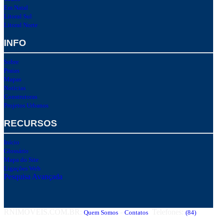
Em Natal
Litoral Sul
Litoral Norte
INFO
Sobre
Praias
Mapas
Notícias
Construtoras
Projetos Urbanos
RECURSOS
Início
Glossário
Mapa do Site
Ligações Web
Pesquisa Avançada
RNIMOVEIS.COM.BR:
-
Telefones:
Quem Somos
Contatos
(84)