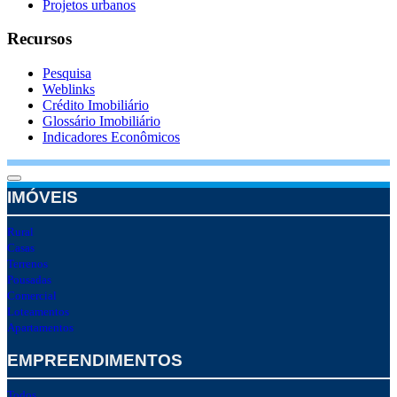
Projetos urbanos
Recursos
Pesquisa
Weblinks
Crédito Imobiliário
Glossário Imobiliário
Indicadores Econômicos
IMÓVEIS
Rural
Casas
Terrenos
Pousadas
Comercial
Loteamentos
Apartamentos
EMPREENDIMENTOS
Todos