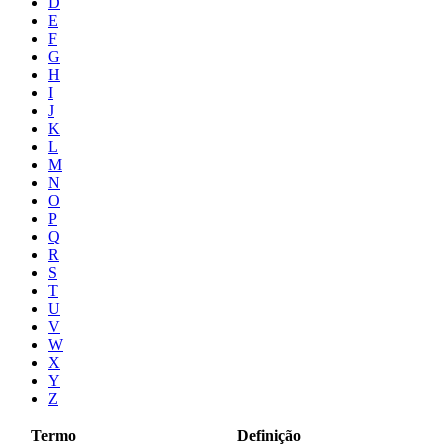
D
E
F
G
H
I
J
K
L
M
N
O
P
Q
R
S
T
U
V
W
X
Y
Z
Termo
Definição