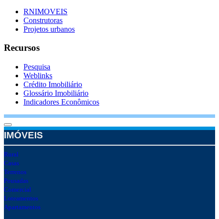
RNIMOVEIS
Construtoras
Projetos urbanos
Recursos
Pesquisa
Weblinks
Crédito Imobiliário
Glossário Imobiliário
Indicadores Econômicos
IMÓVEIS
Rural
Casas
Terrenos
Pousadas
Comercial
Loteamentos
Apartamentos