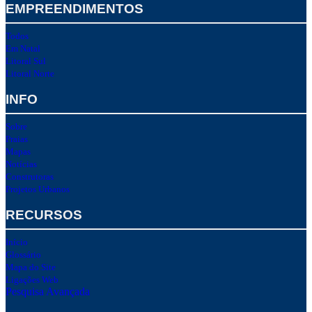
EMPREENDIMENTOS
Todos
Em Natal
Litoral Sul
Litoral Norte
INFO
Sobre
Praias
Mapas
Notícias
Construtoras
Projetos Urbanos
RECURSOS
Início
Glossário
Mapa do Site
Ligações Web
Pesquisa Avançada