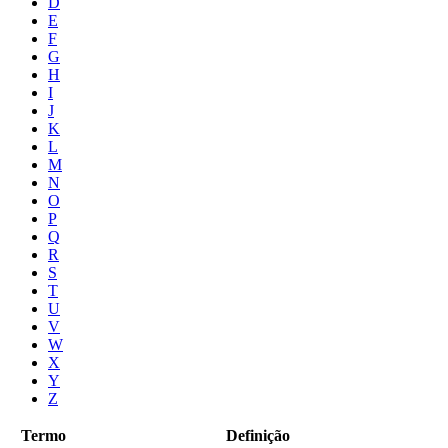
D
E
F
G
H
I
J
K
L
M
N
O
P
Q
R
S
T
U
V
W
X
Y
Z
Termo
Definição