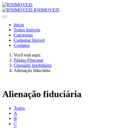
RNIMOVEIS
Início
Todos Imóveis
Categorias
Cadastrar Imóvel
Contatos
Você está aqui:
Página Principal
Glossário Imobiliário
Alienação fiduciária
Alienação fiduciária
Todos
A
B
C