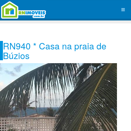
RN940 * Casa na praia de
Búzios