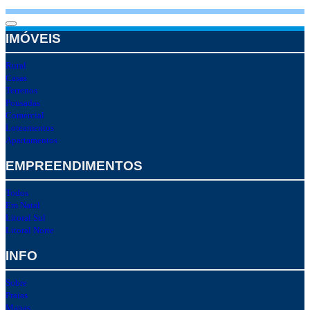
IMÓVEIS
Rural
Casas
Terrenos
Pousadas
Comercial
Loteamentos
Apartamentos
EMPREENDIMENTOS
Todos
Em Natal
Litoral Sul
Litoral Norte
INFO
Sobre
Praias
Mapas