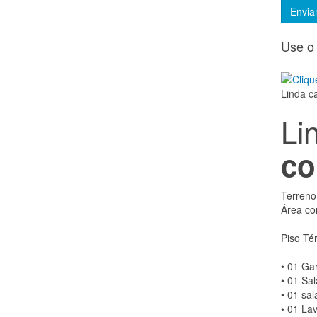
Use o 
Linda c
Li
co
Terreno
Área co
Piso Té
• 01 Ga
• 01 Sal
• 01 sal
• 01 La