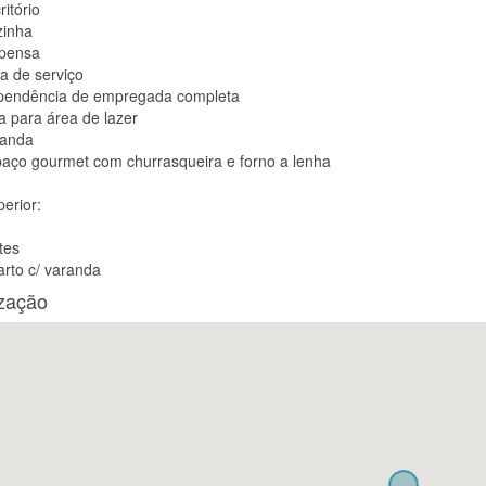
ritório
zinha
spensa
ea de serviço
pendência de empregada completa
a para área de lazer
randa
paço gourmet com churrasqueira e forno a lenha
erior:
tes
arto c/ varanda
ização