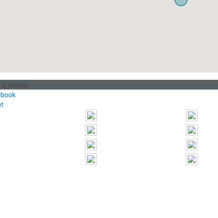
r o imóvel
ebook
t