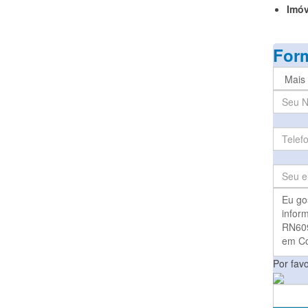
Imóv
Form
Por fav