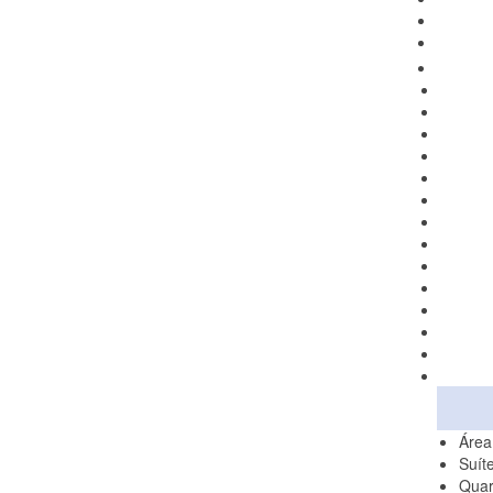
Área
Suít
Quar