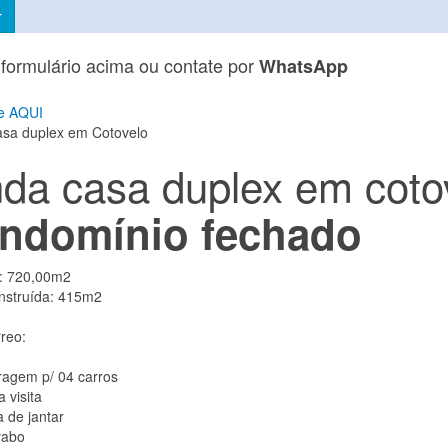
formulário acima ou contate por
WhatsApp
asa duplex em Cotovelo
nda casa duplex em coto
ndomínio fechado
: 720,00m2
nstruída: 415m2
rreo:
ragem p/ 04 carros
a visita
a de jantar
vabo