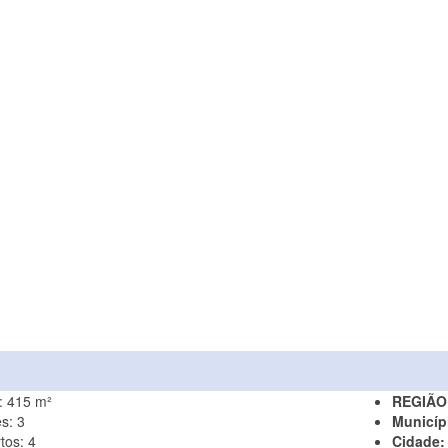
:
415 m²
REGIÃO
es:
3
Municíp
tos:
4
Cidade