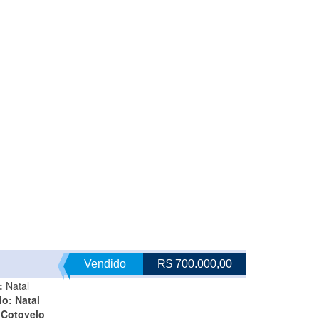
Vendido
R$ 700.000,00
:
Natal
io:
Natal
:
Cotovelo