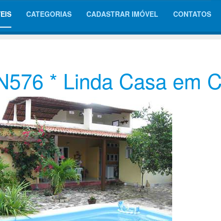
EIS
CATEGORIAS
CADASTRAR IMÓVEL
CONTATOS
N576 * Linda Casa em C