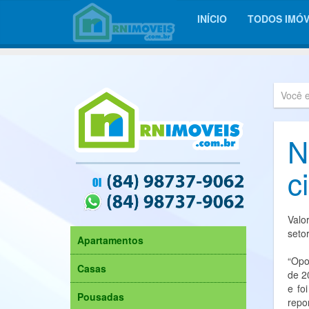
INÍCIO
TODOS IMÓV
Você 
N
c
Valo
seto
Apartamentos
“Opo
Casas
de 2
e fo
Pousadas
repo