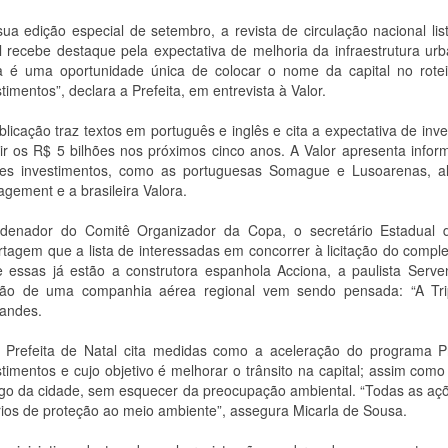
ua edição especial de setembro, a revista de circulação nacional li
l recebe destaque pela expectativa de melhoria da infraestrutura urb
 é uma oportunidade única de colocar o nome da capital no roteir
timentos”, declara a Prefeita, em entrevista à Valor.
blicação traz textos em português e inglês e cita a expectativa de in
gir os R$ 5 bilhões nos próximos cinco anos. A Valor apresenta info
es investimentos, como as portuguesas Somague e Lusoarenas, al
gement e a brasileira Valora.
denador do Comitê Organizador da Copa, o secretário Estadual 
rtagem que a lista de interessadas em concorrer à licitação do com
e essas já estão a construtora espanhola Acciona, a paulista Serv
ção de uma companhia aérea regional vem sendo pensada: “A Trip
andes.
 Prefeita de Natal cita medidas como a aceleração do programa P
stimentos e cujo objetivo é melhorar o trânsito na capital; assim como
ego da cidade, sem esquecer da preocupação ambiental. “Todas as a
érios de proteção ao meio ambiente”, assegura Micarla de Sousa.