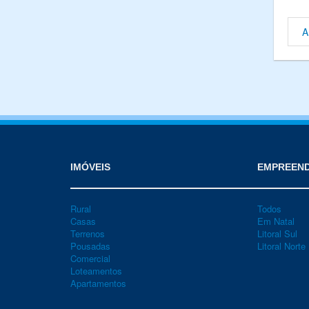
A
IMÓVEIS
EMPREEN
Rural
Todos
Casas
Em Natal
Terrenos
Litoral Sul
Pousadas
Litoral Norte
Comercial
Loteamentos
Apartamentos