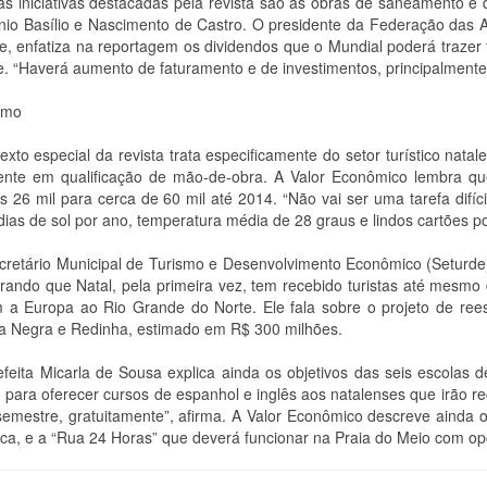
as iniciativas destacadas pela revista são as obras de saneamento 
nio Basílio e Nascimento de Castro. O presidente da Federação das 
re, enfatiza na reportagem os dividendos que o Mundial poderá trazer
e. “Haverá aumento de faturamento e de investimentos, principalmente
smo
exto especial da revista trata especificamente do setor turístico nata
nte em qualificação de mão-de-obra. A Valor Econômico lembra qu
is 26 mil para cerca de 60 mil até 2014. “Não vai ser uma tarefa difíc
dias de sol por ano, temperatura média de 28 graus e lindos cartões p
cretário Municipal de Turismo e Desenvolvimento Econômico (Seturde
rando que Natal, pela primeira vez, tem recebido turistas até mesm
m a Europa ao Rio Grande do Norte. Ele fala sobre o projeto de ree
a Negra e Redinha, estimado em R$ 300 milhões.
efeita Micarla de Sousa explica ainda os objetivos das seis escolas d
 para oferecer cursos de espanhol e inglês aos natalenses que irão rec
semestre, gratuitamente”, afirma. A Valor Econômico descreve ainda o
ca, e a “Rua 24 Horas” que deverá funcionar na Praia do Meio com opç