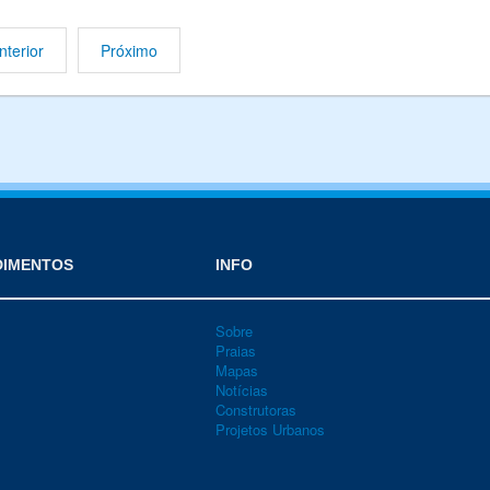
nterior
Próximo
DIMENTOS
INFO
Sobre
Praias
Mapas
Notícias
Construtoras
Projetos Urbanos