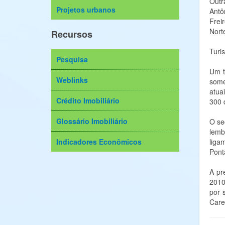
Outr
Projetos urbanos
Antô
Frei
Nort
Recursos
Turi
Pesquisa
Um t
Weblinks
some
atua
Crédito Imobiliário
300 
Glossário Imobiliário
O se
lemb
Indicadores Econômicos
liga
Pont
A pr
2010
por 
Care