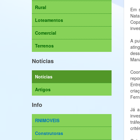
Rural
Em s
Nata
Loteamentos
Copa
inves
Comercial
A pu
Terrenos
atin
dess
Mana
Notícias
Coor
Notícias
repo
Entr
Artigos
cria
Fern
Info
Já a
inve
RNIMOVEIS
tráf
crit
Construtoras