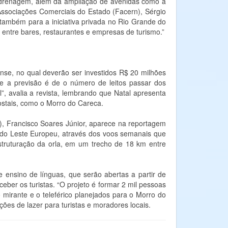
e drenagem, além da ampliação de avenidas como a
Associações Comerciais do Estado (Facern), Sérgio
 também para a iniciativa privada no Rio Grande do
 entre bares, restaurantes e empresas de turismo.”
lense, no qual deverão ser investidos R$ 20 milhões
e a previsão é de o número de leitos passar dos
il”, avalia a revista, lembrando que Natal apresenta
ostais, como o Morro do Careca.
), Francisco Soares Júnior, aparece na reportagem
o do Leste Europeu, através dos voos semanais que
struturação da orla, em um trecho de 18 km entre
e ensino de línguas, que serão abertas a partir de
eber os turistas. “O projeto é formar 2 mil pessoas
 mirante e o teleférico planejados para o Morro do
ões de lazer para turistas e moradores locais.