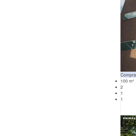
Compra
100 m²
2
1
1