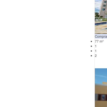
Compra
77 m²
1
1
2