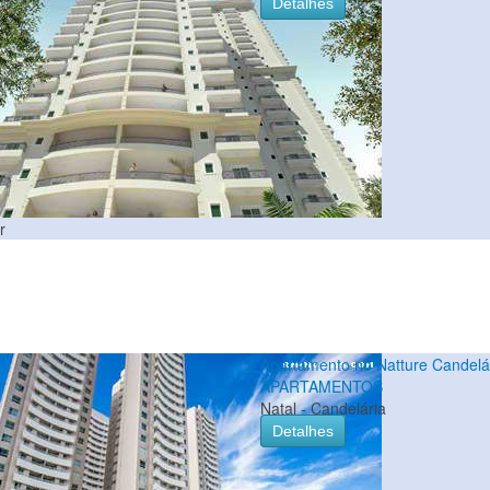
Detalhes
r
Apartamento no Natture Candelá
APARTAMENTOS
Natal - Candelária
Detalhes