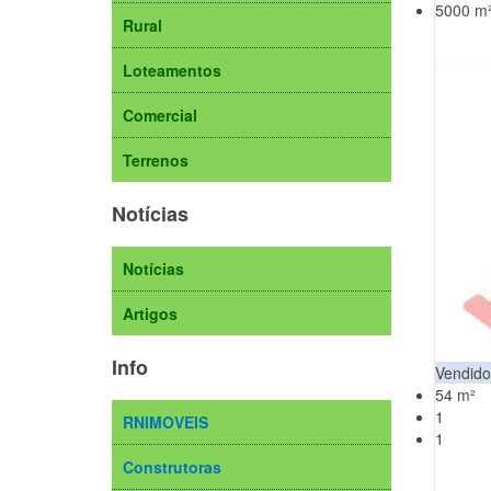
5000 m
Rural
Loteamentos
Comercial
Terrenos
Notícias
Notícias
Artigos
Info
Vendido
54 m²
1
RNIMOVEIS
1
Construtoras