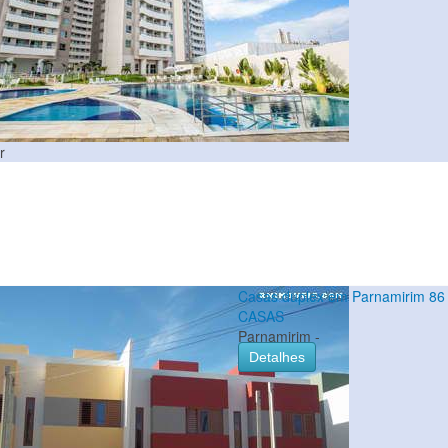
r
Casas duplex em Parnamirim 86
CASAS
Parnamirim -
Detalhes