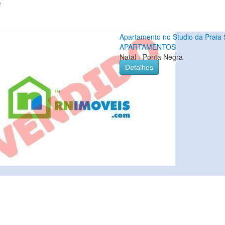
²
Apartamento no Studio da Praia
APARTAMENTOS
Natal - Ponta Negra
Detalhes