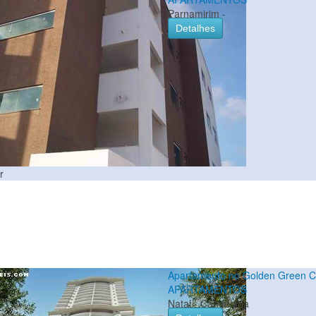
Parnamirim -
Detalhes
r
Apartamento no Golden Green C
APARTAMENTOS
Natal - Candelária