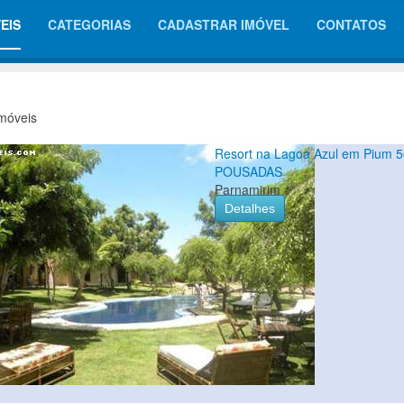
EIS
CATEGORIAS
CADASTRAR IMÓVEL
CONTATOS
móveis
Resort na Lagoa Azul em Pium 
POUSADAS
Parnamirim -
Detalhes