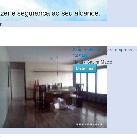
r
Aluguel de casa para empresa o
CASAS
Natal - Capim Macio
Detalhes