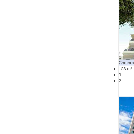
Compra
123 m²
3
2