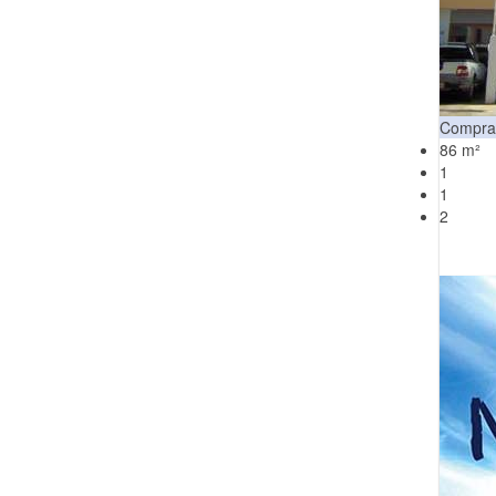
Compra
86 m²
1
1
2