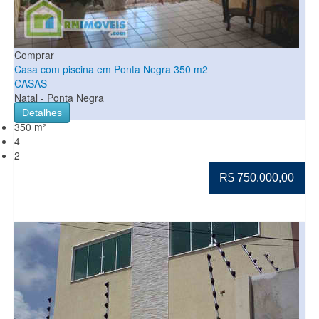
Comprar
Casa com piscina em Ponta Negra 350 m2
CASAS
Natal - Ponta Negra
Detalhes
350 m²
4
2
R$ 750.000,00