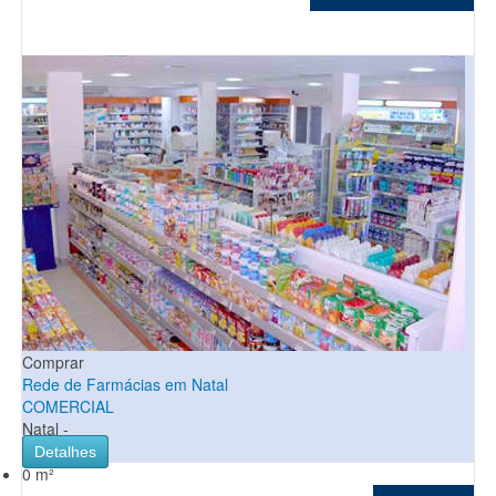
Comprar
Rede de Farmácias em Natal
COMERCIAL
Natal -
Detalhes
0 m²