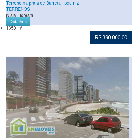
Terreno na praia de Barreta 1350 m2
TERRENOS
Nísia Floresta -
Detalhes
1350 m²
R$ 390.000,00