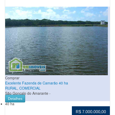
Comprar
Excelente Fazenda de Camarão 40 ha
RURAL
,
COMERCIAL
São Gonçalo do Amarante -
Detalhes
40 ha
R$ 7.000.000,00