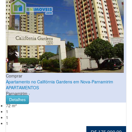
Comprar
Apartamento no Califórnia Gardens em Nova-Parnamirim
APARTAMENTOS
Parnamirim -
Detalhes
72 m²
1
1
1