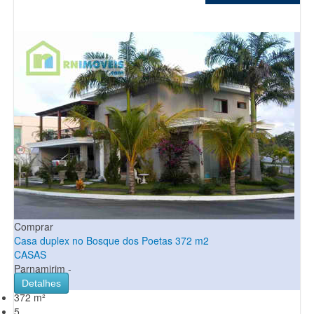
Comprar
Casa duplex no Bosque dos Poetas 372 m2
CASAS
Parnamirim -
Detalhes
372 m²
5