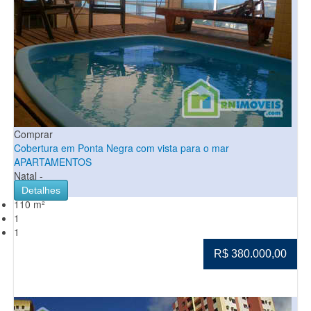
Comprar
Cobertura em Ponta Negra com vista para o mar
APARTAMENTOS
Natal -
Detalhes
110 m²
1
1
R$ 380.000,00