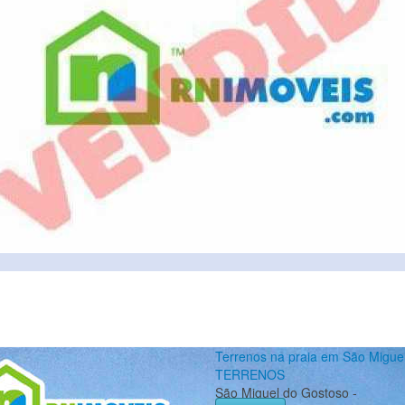
Terrenos na praia em São Migue
TERRENOS
São Miguel do Gostoso -