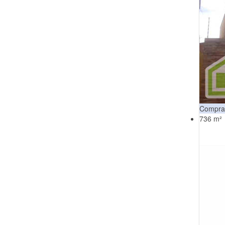
Compra
736 m²