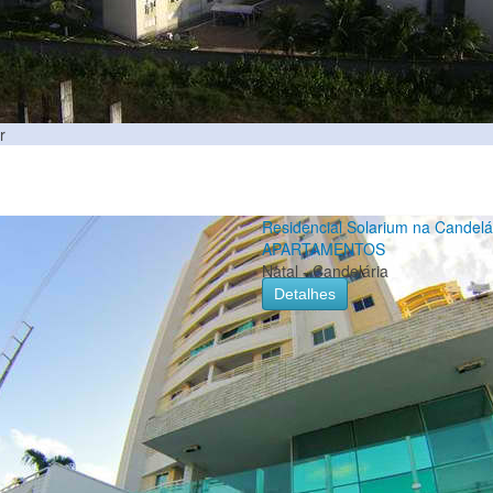
r
Residencial Solarium na Candelá
APARTAMENTOS
Natal - Candelária
Detalhes