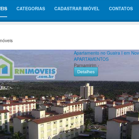
EIS
CATEGORIAS
CADASTRAR IMÓVEL
CONTATOS
móveis
Apartamento no Guaira I em No
APARTAMENTOS
Parnamirim -
Detalhes